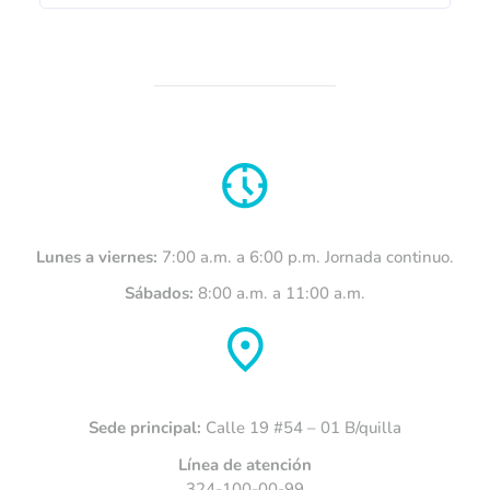
datos personales de conformidad con
lo dispuesto en el formato de
autorización disponible aquí.
Enviar Formulario
Lunes a viernes:
7:00 a.m. a 6:00 p.m. Jornada continuo.
Sábados:
8:00 a.m. a 11:00 a.m.
Sede principal:
Calle 19 #54 – 01 B/quilla
Línea de atención
324-100-00-99