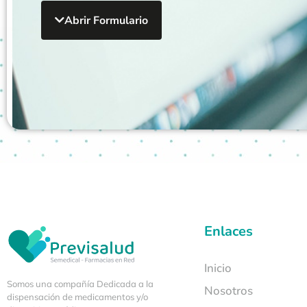
Abrir Formulario
Enlaces
Autorizo el tratamiento de mis datos personal
Inicio
disponible aquí.
Somos una compañía
Dedicada a la
Nosotros
dispensación de medicamentos y/o