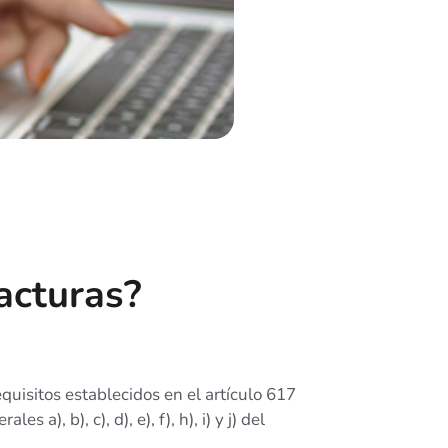
facturas?
quisitos establecidos en el artículo 617
s a), b), c), d), e), f), h), i) y j) del